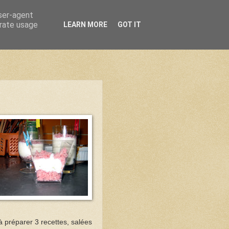
user-agent
erate usage
LEARN MORE
GOT IT
 à préparer 3 recettes, salées