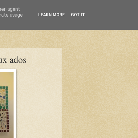
user-agent
erate usage
LEARN MORE
GOT IT
aux ados