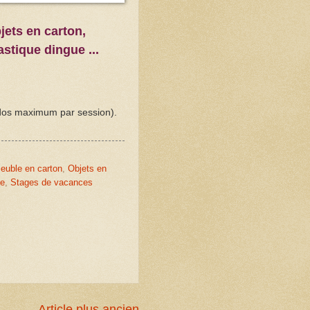
jets en carton,
astique dingue ...
ados maximum par session).
euble en carton
,
Objets en
ge
,
Stages de vacances
Article plus ancien