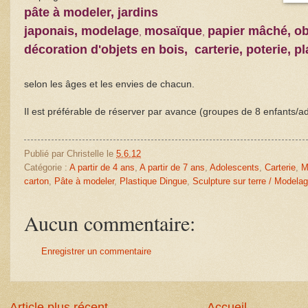
pâte à modeler,
jardins
japonais,
modelage
mosaïque
papier mâché, ob
,
,
décoration d'objets en bois, carterie, poterie, pl
selon les âges et les envies de chacun.
Il est préférable de réserver par avance (groupes de 8 enfants/
Publié par
Christelle
le
5.6.12
Catégorie :
A partir de 4 ans
,
A partir de 7 ans
,
Adolescents
,
Carterie
,
M
carton
,
Pâte à modeler
,
Plastique Dingue
,
Sculpture sur terre / Modela
Aucun commentaire:
Enregistrer un commentaire
Article plus récent
Accueil