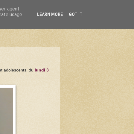
user-agent
erate usage
LEARN MORE
GOT IT
 et adolescents, du
lundi 3