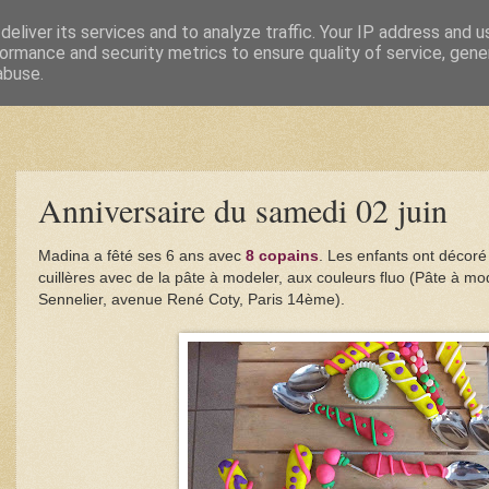
eliver its services and to analyze traffic. Your IP address and 
ormance and security metrics to ensure quality of service, gen
abuse.
Anniversaire du samedi 02 juin
Madina a fêté ses 6 ans avec
8 copains
. Les enfants ont décor
cuillères avec de la pâte à modeler, aux couleurs fluo (Pâte à m
Sennelier, avenue René Coty, Paris 14ème).