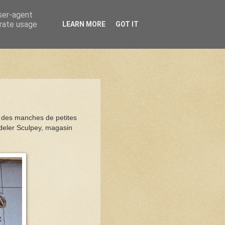
user-agent
erate usage
LEARN MORE
GOT IT
é des manches de petites
odeler Sculpey, magasin