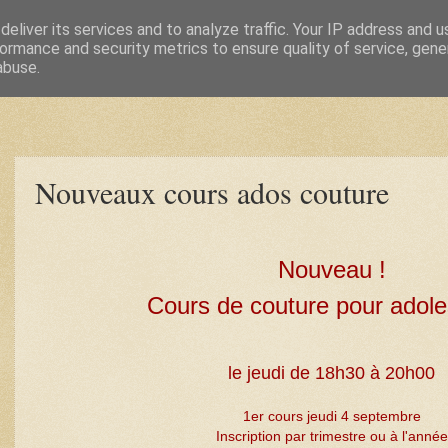
eliver its services and to analyze traffic. Your IP address and 
ormance and security metrics to ensure quality of service, gen
abuse.
Nouveaux cours ados couture
Nouveau !
Cours de couture pour adol
le jeudi de 18h30 à 20h00
1er cours jeudi 4 septembre
Inscription par trimestre ou à l'année