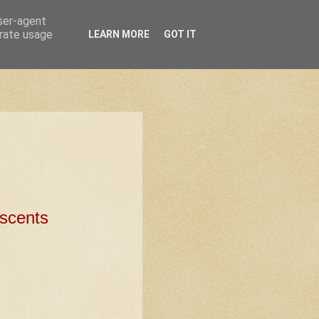
user-agent
erate usage
LEARN MORE
GOT IT
escents