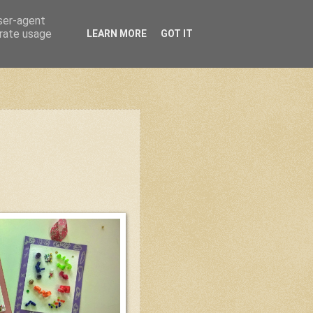
user-agent
erate usage
LEARN MORE
GOT IT