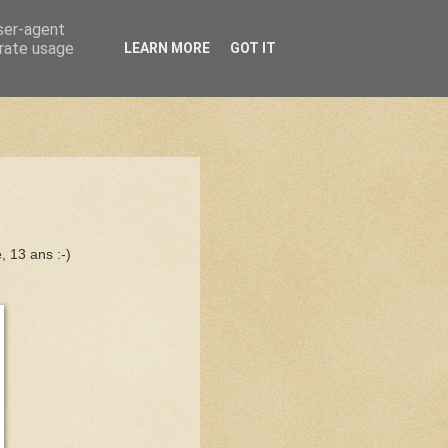
user-agent
erate usage
LEARN MORE
GOT IT
, 13 ans :-)