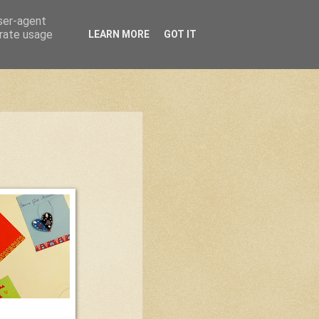
user-agent
erate usage
LEARN MORE
GOT IT