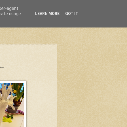
user-agent
erate usage
LEARN MORE
GOT IT
...