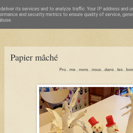
eliver its services and to analyze traffic. Your IP address and 
ormance and security metrics to ensure quality of service, gen
abuse.
Papier mâché
Pro...me...nons...nous...dans...les...bois