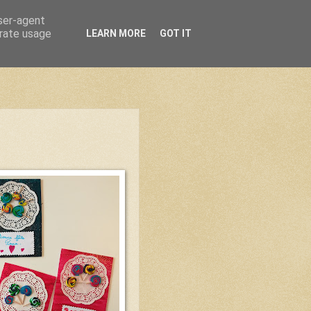
user-agent
erate usage
LEARN MORE
GOT IT