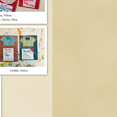
a, Félicie,
, Sacha, Nina
Clotilde, Arthur