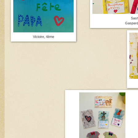
Sash
Gaspard
Victoire, 4ème