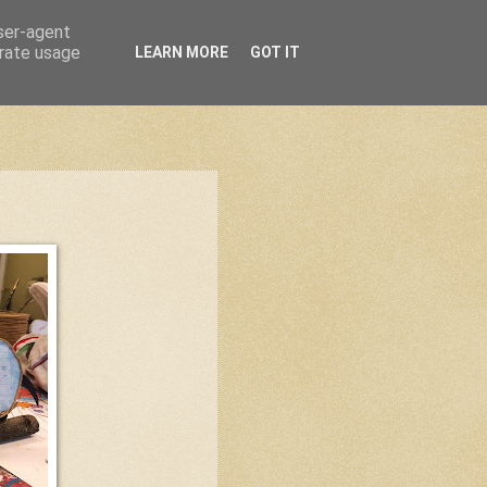
user-agent
erate usage
LEARN MORE
GOT IT