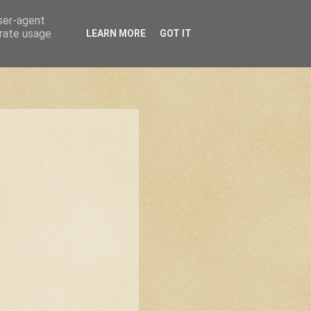
user-agent
erate usage
LEARN MORE
GOT IT