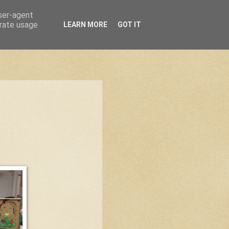
user-agent
erate usage
LEARN MORE
GOT IT