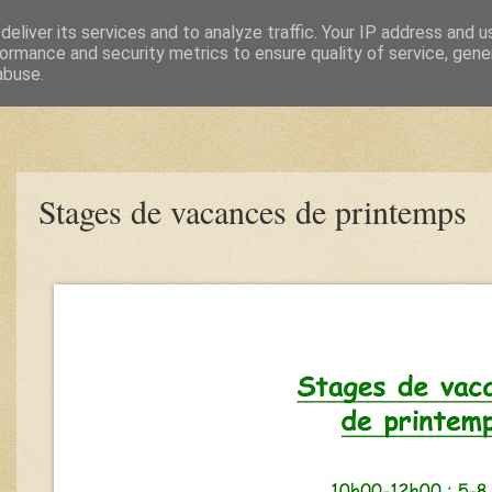
eliver its services and to analyze traffic. Your IP address and 
ormance and security metrics to ensure quality of service, gen
abuse.
Stages de vacances de printemps