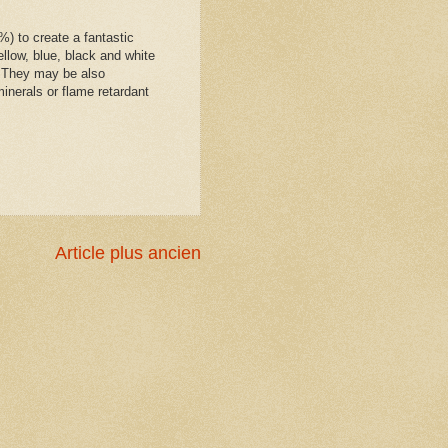
%) to create a fantastic
llow, blue, black and white
. They may be also
minerals or flame retardant
Article plus ancien