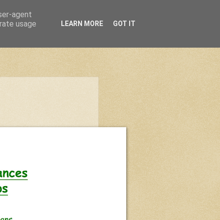
user-agent
erate usage
LEARN MORE
GOT IT