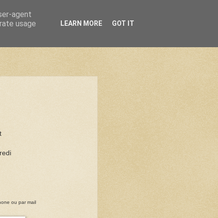
user-agent
erate usage
LEARN MORE
GOT IT
t
redi
hone ou par mail