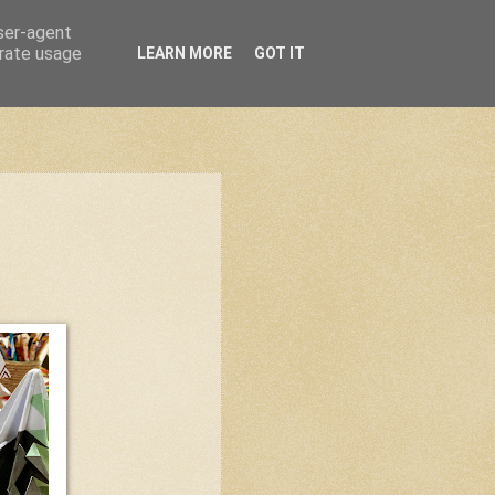
user-agent
erate usage
LEARN MORE
GOT IT